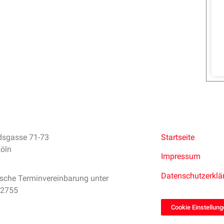
dsgasse 71-73
Startseite
öln
Impressum
Datenschutzerklä
ische Terminvereinbarung unter
32755
Cookie Einstellun